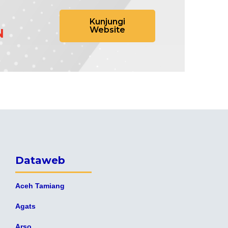
Kunjungi
Website
N
Dataweb
Aceh Tamiang
Agats
Arso